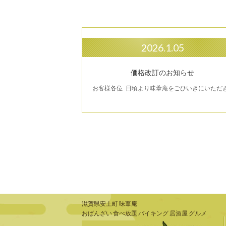
2026.1.05
価格改訂のお知らせ
お客様各位 日頃より味葦庵をごひいきにいただき.
滋賀県安土町 味葦庵
おばんざい 食べ放題 バイキング 居酒屋 グルメ